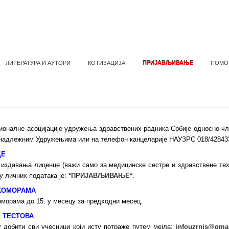
ЛИТЕРАТУРА И АУТОРИ
КОТИЗАЦИЈА
ПРИЈАВЉИВАЊЕ
ПОМО
НА ОБАВЕШТЕЊА - ОБАВЕЗНО ПРОЧИ
ионалне асоцијације удружења здравствених радника Србије односно чл
надлежним Удружењима или на телефон канцеларије НАУЗРС 018/4284333
ЦЕ
 издавања лиценце (важи само за медицинске сестре и здравствене тех
у личних података је:
*ПРИЈАВЉИВАЊЕ*
.
КОМОРАМА
морама до 15. у месецу за предходни месец.
 ТЕСТОВА
 добити сви учесници који исту потраже путем мејла:
infouzrnis@gma