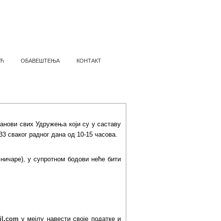
Ћ
ОБАВЕШТЕЊА
КОНТАКТ
ТАТИ
анови свих Удружења који су у саставу
 сваког радног дана од 10-15 часова.
ничаре), у супротном бодови неће бити
il.com
у мејлу навести своје податке и