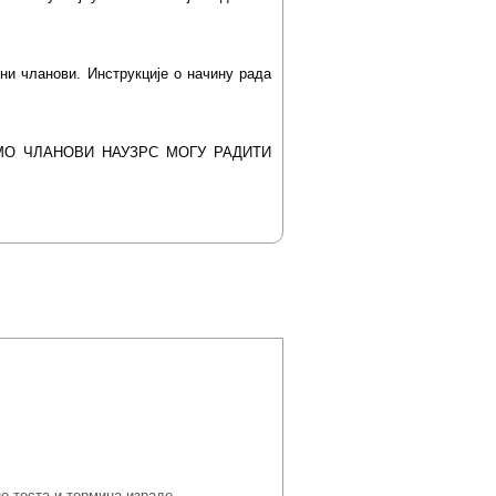
ни чланови. Инструкције о начину рада
МО ЧЛАНОВИ НАУЗРС МОГУ РАДИТИ
а података:.
е теста и термина израде.