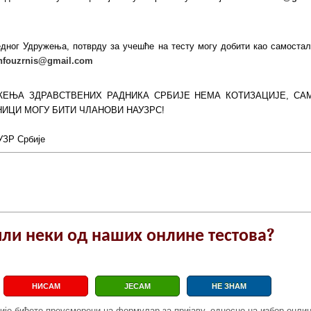
једног Удружења, потврду за учешће на тесту могу добити као самостал
nfouzrnis@gmail.com
ЕЊА ЗДРАВСТВЕНИХ РАДНИКА СРБИЈЕ НЕМА КОТИЗАЦИЈЕ, СА
НИЦИ МОГУ БИТИ ЧЛАНОВИ НАУЗРС!
УЗР Србије
е за онлине тест (корак 1) .:провер
или неки од наших онлине тестова?
НИСАМ
ЈЕСАМ
НЕ ЗНАМ
ије бићете преусмерени на формулар за пријаву, односно на избор онлин