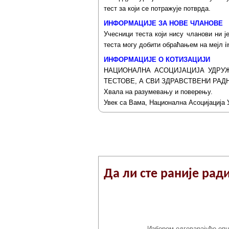
тест за који се потражује потврда.
ИНФОРМАЦИЈЕ ЗА НОВЕ ЧЛАНОВЕ
Учесници теста који нису чланови ни 
теста могу добити обраћањем на мејл
i
ИНФОРМАЦИЈЕ О КОТИЗАЦИЈИ
НАЦИОНАЛНА АСОЦИЈАЦИЈА УДРУЖ
ТЕСТОВЕ, А СВИ ЗДРАВСТВЕНИ РАД
Хвала на разумевању и поверењу.
Увек са Вама, Национална Асоцијација 
Пријављивањ
Да ли сте раније рад
Избором одговарајуће опц