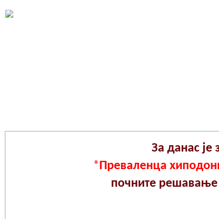
Решавање онлине теста 
За данас је 
*Преваленца хиподонц
почните решавање 