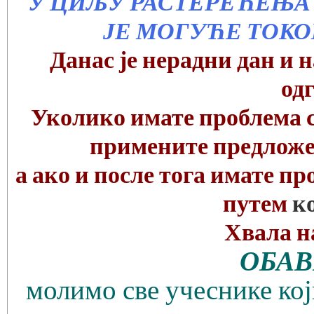
У ЦИЉУ РАСТЕРЕЋЕЊА 
ЈЕ МОГУЋЕ ТОКО
Данас је нерадни дан и
од
Уколико имате проблема с
примените предлож
а ако и после тога имате п
путем
к
Хвала н
ОБА
молимо све учеснике кој