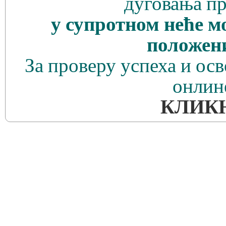
дуговања пр
у супротном неће м
положен
За проверу успеха и ос
онлин
КЛИК
Желимо Вам пуно успеха у решавању теста!
© 2026. Национална Асоцијација 
Сва питања и пријаве проблема п