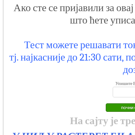
Ако сте се пријавили за овај
што ћете уписа
Тест можете решавати то
тј. најкасније до 21:30 сати,
до
Упишите В
На сајту је т